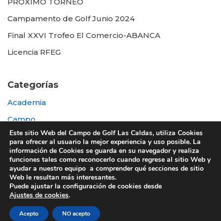
PROXIMO TORNEO
Campamento de Golf Junio 2024
Final XXVI Trofeo El Comercio-ABANCA
Licencia RFEG
Categorías
Academia
Campo
Este sitio Web del Campo de Golf Las Caldas, utiliza Cookies
Destacada
para ofrecer al usuario la mejor experiencia y uso posible. La
información de Cookies se guarda en su navegador y realiza
Otras
funciones tales como reconocerlo cuando regrese al sitio Web y
ayudar a nuestro equipo a comprender qué secciones de sitio
Web le resultan más interesantes.
Puede ajustar la configuración de cookies desde
Ajustes de cookies
.
© 2022 UTE GOLF LAS CALDAS -
Política de
Acepto
NO acepto
privacidad