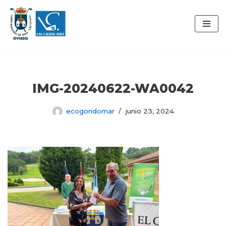
Saltar
al
contenido
IMG-20240622-WA0042
ecogondomar
junio 23, 2024