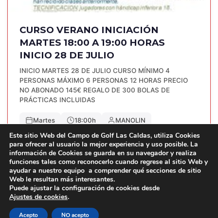
CURSO VERANO INICIACIÓN
MARTES 18:00 A 19:00 HORAS
INICIO 28 DE JULIO
INICIO MARTES 28 DE JULIO CURSO MÍNIMO 4
PERSONAS MÁXIMO 6 PERSONAS 12 HORAS PRECIO
NO ABONADO 145€ REGALO DE 300 BOLAS DE
PRÁCTICAS INCLUIDAS
Martes
18:00h
MANOLIN
Este sitio Web del Campo de Golf Las Caldas, utiliza Cookies
para ofrecer al usuario la mejor experiencia y uso posible. La
COMPLETO
información de Cookies se guarda en su navegador y realiza
funciones tales como reconocerlo cuando regrese al sitio Web y
ayudar a nuestro equipo a comprender qué secciones de sitio
Web le resultan más interesantes.
Puede ajustar la configuración de cookies desde
Ajustes de cookies
.
© 2022 UTE GOLF LAS CALDAS -
Política de
Acepto
NO acepto