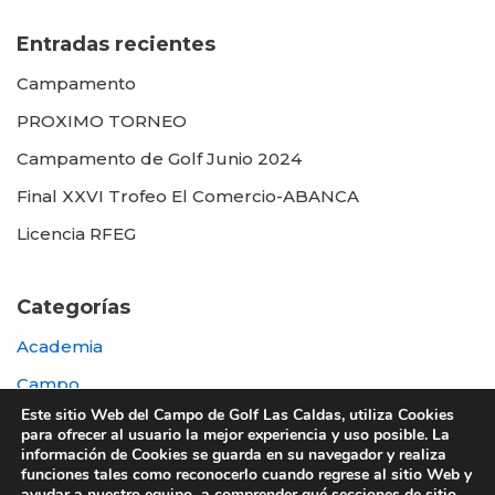
Entradas recientes
Campamento
PROXIMO TORNEO
Campamento de Golf Junio 2024
Final XXVI Trofeo El Comercio-ABANCA
Licencia RFEG
Categorías
Academia
Campo
Este sitio Web del Campo de Golf Las Caldas, utiliza Cookies
Destacada
para ofrecer al usuario la mejor experiencia y uso posible. La
información de Cookies se guarda en su navegador y realiza
Otras
funciones tales como reconocerlo cuando regrese al sitio Web y
ayudar a nuestro equipo a comprender qué secciones de sitio