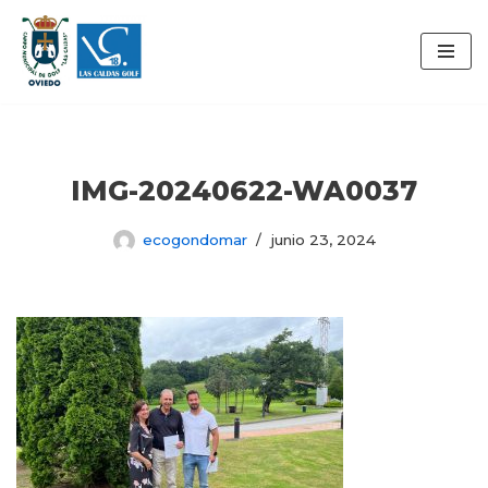
Saltar
al
contenido
IMG-20240622-WA0037
ecogondomar
junio 23, 2024