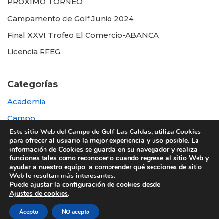
PROXIMO TORNEO
Campamento de Golf Junio 2024
Final XXVI Trofeo El Comercio-ABANCA
Licencia RFEG
Categorías
Academia
Campo
Este sitio Web del Campo de Golf Las Caldas, utiliza Cookies
Destacada
para ofrecer al usuario la mejor experiencia y uso posible. La
información de Cookies se guarda en su navegador y realiza
Otras
funciones tales como reconocerlo cuando regrese al sitio Web y
ayudar a nuestro equipo a comprender qué secciones de sitio
Web le resultan más interesantes.
Puede ajustar la configuración de cookies desde
Ajustes de cookies
.
© 2022 UTE GOLF LAS CALDAS -
Política de
Acepto
NO acepto
privacidad