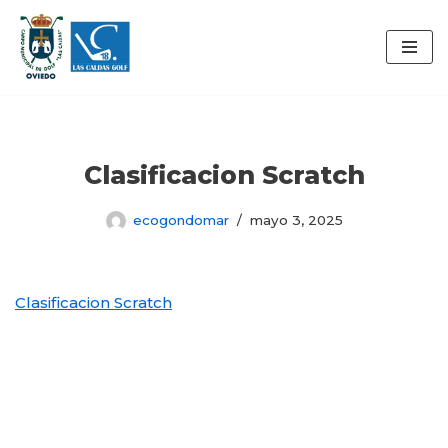
Saltar
al
contenido
Clasificacion Scratch
ecogondomar
mayo 3, 2025
Clasificacion Scratch