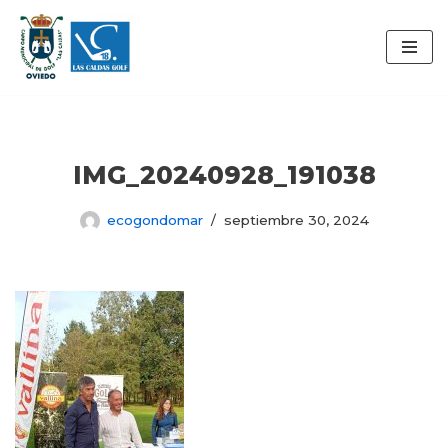
Saltar
al
contenido
IMG_20240928_191038
ecogondomar
septiembre 30, 2024