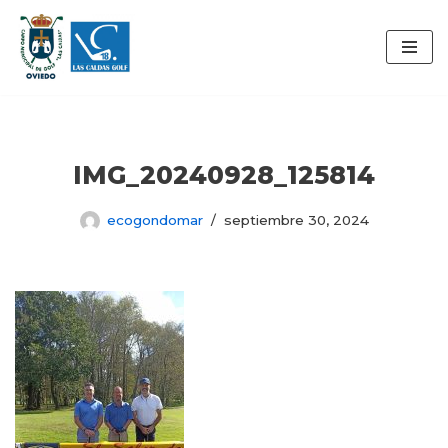
Saltar
al
contenido
IMG_20240928_125814
ecogondomar
septiembre 30, 2024