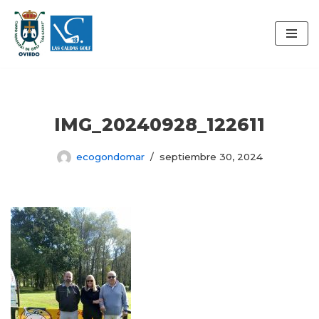
Saltar
al
contenido
IMG_20240928_122611
ecogondomar
septiembre 30, 2024