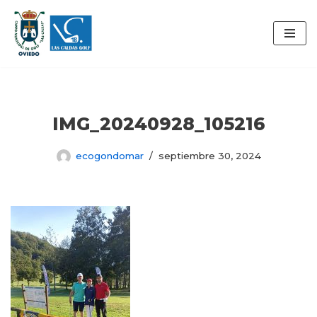
Saltar
al
contenido
IMG_20240928_105216
ecogondomar
septiembre 30, 2024