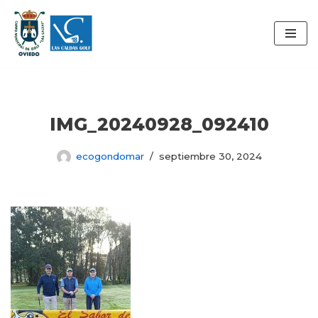
Saltar
al
contenido
IMG_20240928_092410
ecogondomar
septiembre 30, 2024