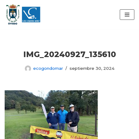
Saltar
al
contenido
IMG_20240927_135610
ecogondomar
septiembre 30, 2024