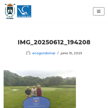
Saltar
al
contenido
IMG_20250612_194208
ecogondomar
junio 15, 2025