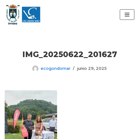
Saltar
al
contenido
IMG_20250622_201627
ecogondomar
junio 29, 2025