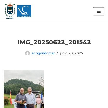
Saltar
al
contenido
IMG_20250622_201542
ecogondomar
junio 29, 2025