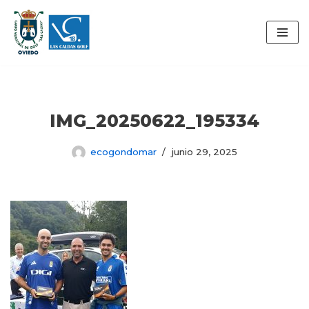
Saltar
al
contenido
IMG_20250622_195334
ecogondomar
junio 29, 2025