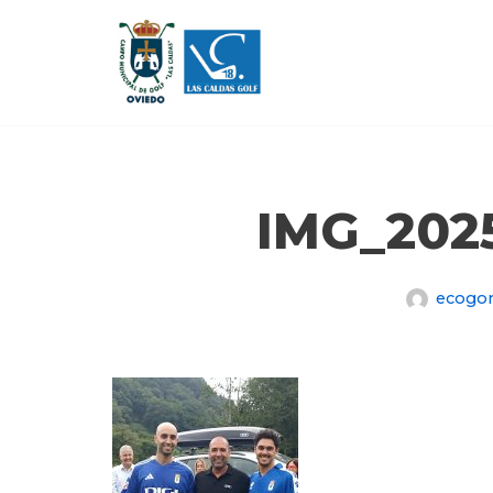
Saltar
al
contenido
IMG_202
ecogo