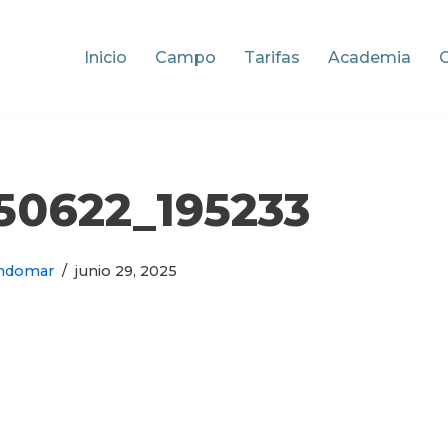
Inicio
Campo
Tarifas
Academia
50622_195233
ndomar
junio 29, 2025