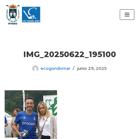
Saltar
al
contenido
IMG_20250622_195100
ecogondomar
junio 29, 2025