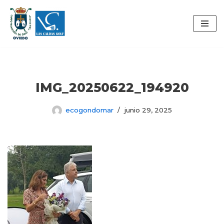
Saltar
al
contenido
IMG_20250622_194920
ecogondomar
junio 29, 2025