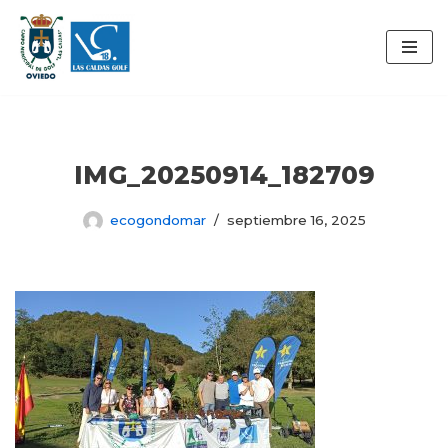
Saltar
al
contenido
IMG_20250914_182709
ecogondomar
septiembre 16, 2025