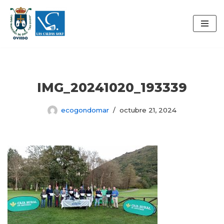
Saltar
al
contenido
IMG_20241020_193339
ecogondomar
octubre 21, 2024