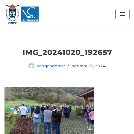
Saltar
al
contenido
IMG_20241020_192657
ecogondomar
octubre 21, 2024