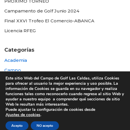
PROXIMO TORNEO
Campamento de Golf Junio 2024
Final XXVI Trofeo El Comercio-ABANCA
Licencia RFEG
Categorías
Academia
Campo
Este sitio Web del Campo de Golf Las Caldas, utiliza Cookies
Destacada
para ofrecer al usuario la mejor experiencia y uso posible. La
información de Cookies se guarda en su navegador y realiza
Otras
funciones tales como reconocerlo cuando regrese al sitio Web y
ayudar a nuestro equipo a comprender qué secciones de sitio
Web le resultan más interesantes.
Puede ajustar la configuración de cookies desde
Ajustes de cookies
.
© 2022 UTE GOLF LAS CALDAS -
Política de
Acepto
NO acepto
privacidad