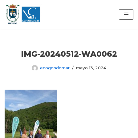
Saltar
al
contenido
IMG-20240512-WA0062
ecogondomar
mayo 13, 2024