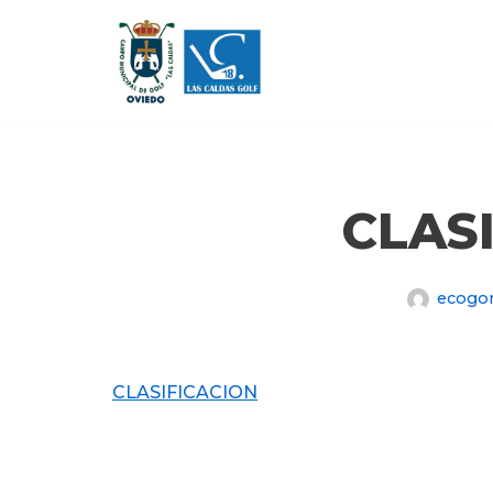
Saltar
al
contenido
CLAS
ecogo
CLASIFICACION