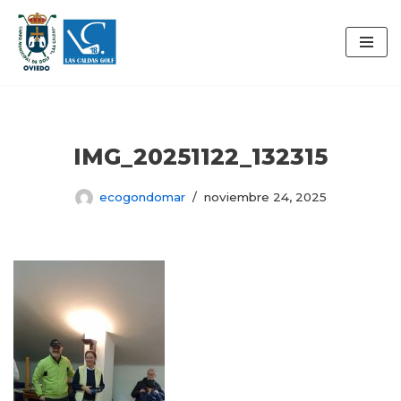
Saltar
al
contenido
IMG_20251122_132315
ecogondomar
noviembre 24, 2025