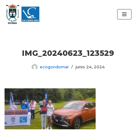
Saltar
al
contenido
IMG_20240623_123529
ecogondomar
junio 24, 2024