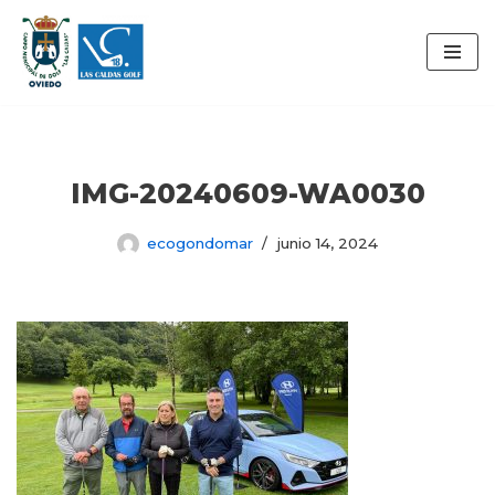
Saltar
al
contenido
IMG-20240609-WA0030
ecogondomar
junio 14, 2024