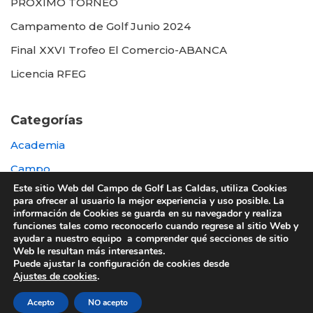
PROXIMO TORNEO
Campamento de Golf Junio 2024
Final XXVI Trofeo El Comercio-ABANCA
Licencia RFEG
Categorías
Academia
Campo
Este sitio Web del Campo de Golf Las Caldas, utiliza Cookies
Destacada
para ofrecer al usuario la mejor experiencia y uso posible. La
información de Cookies se guarda en su navegador y realiza
Otras
funciones tales como reconocerlo cuando regrese al sitio Web y
ayudar a nuestro equipo a comprender qué secciones de sitio
Web le resultan más interesantes.
Puede ajustar la configuración de cookies desde
Ajustes de cookies
.
© 2022 UTE GOLF LAS CALDAS -
Política de
Acepto
NO acepto
privacidad