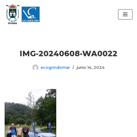
Saltar
al
contenido
IMG-20240608-WA0022
ecogondomar
junio 14, 2024