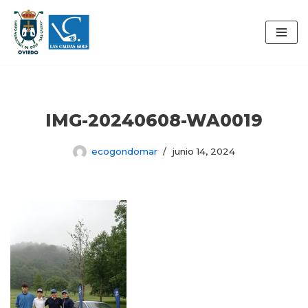
Saltar
al
contenido
IMG-20240608-WA0019
ecogondomar
junio 14, 2024