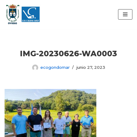
Saltar
al
contenido
IMG-20230626-WA0003
ecogondomar
junio 27, 2023