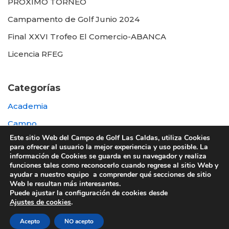
PROXIMO TORNEO
Campamento de Golf Junio 2024
Final XXVI Trofeo El Comercio-ABANCA
Licencia RFEG
Categorías
Academia
Campo
Este sitio Web del Campo de Golf Las Caldas, utiliza Cookies
Destacada
para ofrecer al usuario la mejor experiencia y uso posible. La
información de Cookies se guarda en su navegador y realiza
Otras
funciones tales como reconocerlo cuando regrese al sitio Web y
ayudar a nuestro equipo a comprender qué secciones de sitio
Web le resultan más interesantes.
Puede ajustar la configuración de cookies desde
Ajustes de cookies
.
© 2022 UTE GOLF LAS CALDAS -
Política de
Acepto
NO acepto
privacidad