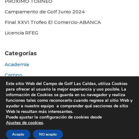
PROXIMO TORNEO
Campamento de Golf Junio 2024
Final XXVI Trofeo El Comercio-ABANCA
Licencia RFEG
Categorías
Academia
Campo
Este sitio Web del Campo de Golf Las Caldas, utiliza Cookies
Destacada
para ofrecer al usuario la mejor experiencia y uso posible. La
información de Cookies se guarda en su navegador y realiza
Otras
funciones tales como reconocerlo cuando regrese al sitio Web y
ayudar a nuestro equipo a comprender qué secciones de sitio
Web le resultan más interesantes.
Puede ajustar la configuración de cookies desde
Ajustes de cookies
.
© 2022 UTE GOLF LAS CALDAS -
Política de
Acepto
NO acepto
privacidad