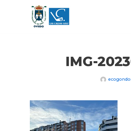
Saltar
al
contenido
IMG-202
ecogondo