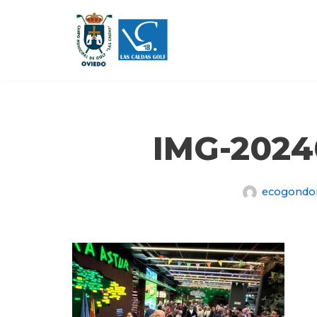
Saltar
al
contenido
IMG-202
ecogondo