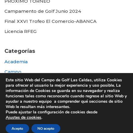
PROXIMO TORNEO
Campamento de Golf Junio 2024
Final XXVI Trofeo El Comercio-ABANCA
Licencia RFEG
Categorías
Academia
Campo
Este sitio Web del Campo de Golf Las Caldas, utiliza Cookies
Destacada
para ofrecer al usuario la mejor experiencia y uso posible. La
información de Cookies se guarda en su navegador y realiza
Otras
funciones tales como reconocerlo cuando regrese al sitio Web y
ayudar a nuestro equipo a comprender qué secciones de sitio
Web le resultan más interesantes.
Puede ajustar la configuración de cookies desde
Ajustes de cookies
.
© 2022 UTE GOLF LAS CALDAS -
Política de
Acepto
NO acepto
privacidad