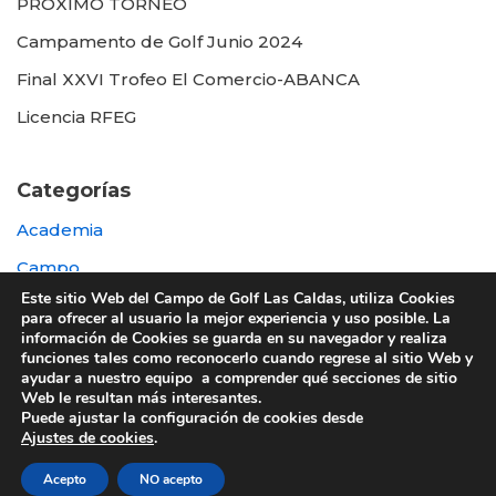
PROXIMO TORNEO
Campamento de Golf Junio 2024
Final XXVI Trofeo El Comercio-ABANCA
Licencia RFEG
Categorías
Academia
Campo
Este sitio Web del Campo de Golf Las Caldas, utiliza Cookies
Destacada
para ofrecer al usuario la mejor experiencia y uso posible. La
información de Cookies se guarda en su navegador y realiza
Otras
funciones tales como reconocerlo cuando regrese al sitio Web y
ayudar a nuestro equipo a comprender qué secciones de sitio
Web le resultan más interesantes.
Puede ajustar la configuración de cookies desde
Ajustes de cookies
.
© 2022 UTE GOLF LAS CALDAS -
Política de
Acepto
NO acepto
privacidad