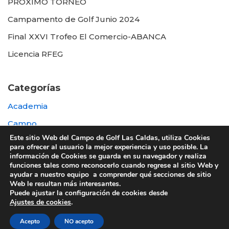
PROXIMO TORNEO
Campamento de Golf Junio 2024
Final XXVI Trofeo El Comercio-ABANCA
Licencia RFEG
Categorías
Academia
Campo
Este sitio Web del Campo de Golf Las Caldas, utiliza Cookies
Destacada
para ofrecer al usuario la mejor experiencia y uso posible. La
información de Cookies se guarda en su navegador y realiza
Otras
funciones tales como reconocerlo cuando regrese al sitio Web y
ayudar a nuestro equipo a comprender qué secciones de sitio
Web le resultan más interesantes.
Puede ajustar la configuración de cookies desde
Ajustes de cookies
.
© 2022 UTE GOLF LAS CALDAS -
Política de
Acepto
NO acepto
privacidad