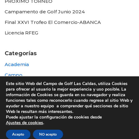
PROXIMO TORNEO
Campamento de Golf Junio 2024
Final XXVI Trofeo El Comercio-ABANCA
Licencia RFEG
Categorías
Academia
Campo
Este sitio Web del Campo de Golf Las Caldas, utiliza Cookies
Destacada
para ofrecer al usuario la mejor experiencia y uso posible. La
información de Cookies se guarda en su navegador y realiza
Otras
funciones tales como reconocerlo cuando regrese al sitio Web y
ayudar a nuestro equipo a comprender qué secciones de sitio
Web le resultan más interesantes.
Puede ajustar la configuración de cookies desde
Ajustes de cookies
.
© 2022 UTE GOLF LAS CALDAS -
Política de
Acepto
NO acepto
privacidad