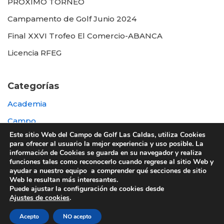
PROXIMO TORNEO
Campamento de Golf Junio 2024
Final XXVI Trofeo El Comercio-ABANCA
Licencia RFEG
Categorías
Academia
Campo
Este sitio Web del Campo de Golf Las Caldas, utiliza Cookies
Destacada
para ofrecer al usuario la mejor experiencia y uso posible. La
información de Cookies se guarda en su navegador y realiza
Otras
funciones tales como reconocerlo cuando regrese al sitio Web y
ayudar a nuestro equipo a comprender qué secciones de sitio
Web le resultan más interesantes.
Puede ajustar la configuración de cookies desde
Ajustes de cookies
.
© 2022 UTE GOLF LAS CALDAS -
Política de
Acepto
NO acepto
privacidad