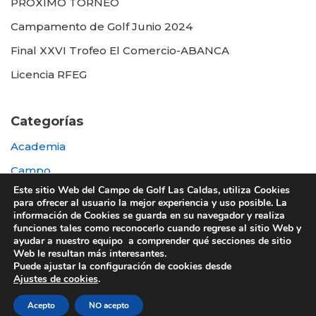
PROXIMO TORNEO
Campamento de Golf Junio 2024
Final XXVI Trofeo El Comercio-ABANCA
Licencia RFEG
Categorías
Academia
Campo
Este sitio Web del Campo de Golf Las Caldas, utiliza Cookies
Destacada
para ofrecer al usuario la mejor experiencia y uso posible. La
información de Cookies se guarda en su navegador y realiza
Otras
funciones tales como reconocerlo cuando regrese al sitio Web y
ayudar a nuestro equipo a comprender qué secciones de sitio
Web le resultan más interesantes.
Puede ajustar la configuración de cookies desde
Ajustes de cookies
.
© 2022 UTE GOLF LAS CALDAS -
Política de
Acepto
NO acepto
privacidad