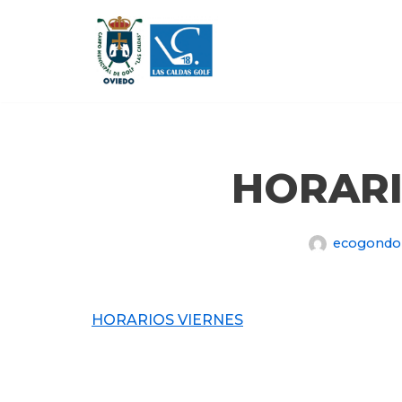
Saltar
al
contenido
HORARI
ecogond
HORARIOS VIERNES