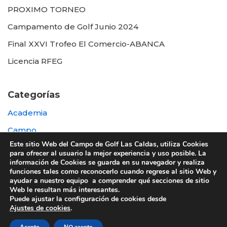
PROXIMO TORNEO
Campamento de Golf Junio 2024
Final XXVI Trofeo El Comercio-ABANCA
Licencia RFEG
Categorías
Academia
Campo
Este sitio Web del Campo de Golf Las Caldas, utiliza Cookies
Destacada
para ofrecer al usuario la mejor experiencia y uso posible. La
información de Cookies se guarda en su navegador y realiza
Otras
funciones tales como reconocerlo cuando regrese al sitio Web y
ayudar a nuestro equipo a comprender qué secciones de sitio
Web le resultan más interesantes.
Puede ajustar la configuración de cookies desde
Ajustes de cookies
.
© 2022 UTE GOLF LAS CALDAS -
Política de