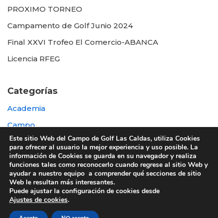
PROXIMO TORNEO
Campamento de Golf Junio 2024
Final XXVI Trofeo El Comercio-ABANCA
Licencia RFEG
Categorías
Academia
Campo
Este sitio Web del Campo de Golf Las Caldas, utiliza Cookies
Destacada
para ofrecer al usuario la mejor experiencia y uso posible. La
información de Cookies se guarda en su navegador y realiza
Otras
funciones tales como reconocerlo cuando regrese al sitio Web y
ayudar a nuestro equipo a comprender qué secciones de sitio
Web le resultan más interesantes.
Puede ajustar la configuración de cookies desde
Ajustes de cookies
.
© 2022 UTE GOLF LAS CALDAS -
Política de