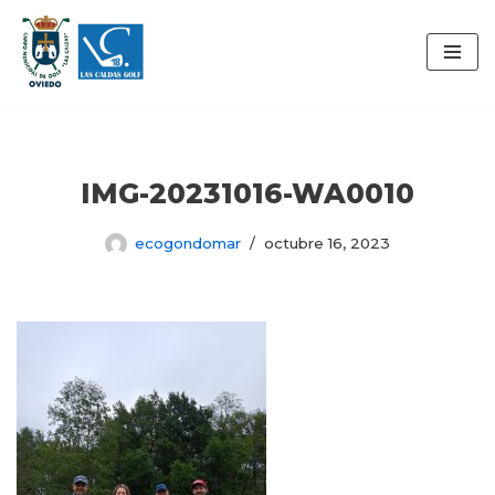
Saltar
al
contenido
IMG-20231016-WA0010
ecogondomar
octubre 16, 2023