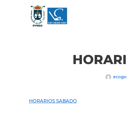
Saltar
al
contenido
HORAR
ecogo
HORARIOS SABADO