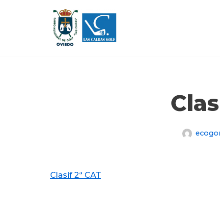
Saltar
al
contenido
Clas
ecogo
Clasif 2ª CAT