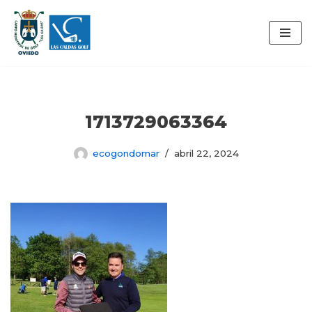
Saltar
al
contenido
1713729063364
ecogondomar
abril 22, 2024