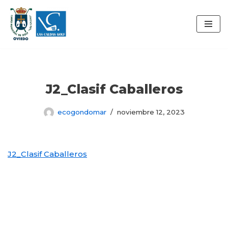
Saltar
al
contenido
J2_Clasif Caballeros
ecogondomar
noviembre 12, 2023
J2_Clasif Caballeros