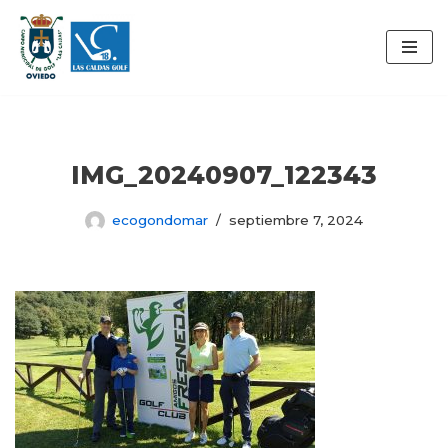
Saltar
al
contenido
IMG_20240907_122343
ecogondomar
septiembre 7, 2024