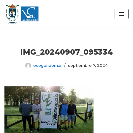
Saltar
al
contenido
IMG_20240907_095334
ecogondomar
septiembre 7, 2024